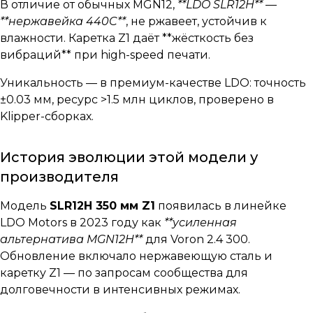
В отличие от обычных MGN12,
**LDO SLR12H**
—
**нержавейка 440C**
, не ржавеет, устойчив к
влажности. Каретка Z1 даёт **жёсткость без
вибраций** при high-speed печати.
Уникальность — в премиум-качестве LDO: точность
±0.03 мм, ресурс >1.5 млн циклов, проверено в
Klipper-сборках.
История эволюции этой модели у
производителя
Модель
SLR12H 350 мм Z1
появилась в линейке
LDO Motors в 2023 году как
**усиленная
альтернатива MGN12H**
для Voron 2.4 300.
Обновление включало нержавеющую сталь и
каретку Z1 — по запросам сообщества для
долговечности в интенсивных режимах.