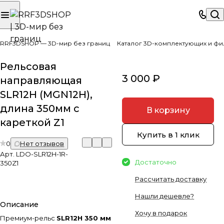
RRF3DSHOP — 3D-мир без границ
Каталог 3D-комплектующих и фи
Рельсовая
3 000 ₽
направляющая
SLR12H (MGN12H),
длина 350мм с
В корзину
кареткой Z1
Купить в 1 клик
0
Нет отзывов
Арт.
LDO-SLR12H-1R-
Достаточно
350Z1
Рассчитать доставку
Нашли дешевле?
Описание
Хочу в подарок
Премиум-рельс
SLR12H 350 мм