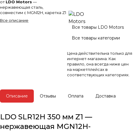
от
LDO Motors
—
нержавеющая сталь,
совместим с MGN12H, каретка Z1
(преднатяг). Высокая жёсткость
Все описание
для CoreXY, Voron, RatRig.
Все товары LDO Motors
Также загляните в разделы
Все товары категории
рельсовых направляющих
и
подшипников
.
Цена действительна только для
интернет-магазина. Как
правило, она всегда ниже цен
на маркетплейсах в
соответствующих категориях.
Описание
Отзывы
Оплата
Доставка
LDO SLR12H 350 мм Z1 —
нержавеющая MGN12H-