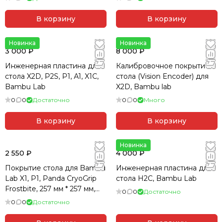
В корзину
В корзину
Новинка
Новинка
3 000 ₽
8 000 ₽
Инженерная пластина для
Калибровочное покрытие
стола X2D, P2S, P1, A1, X1C,
стола (Vision Encoder) для
Bambu Lab
X2D, Bambu lab
0
0
Достаточно
0
0
Много
В корзину
В корзину
Новинка
2 550 ₽
4 000 ₽
Покрытие стола для Bambu
Инженерная пластина для
Lab X1, P1, Panda CryoGrip
стола H2C, Bambu Lab
Frostbite, 257 мм * 257 мм,
0
0
Достаточно
BTT
0
0
Достаточно