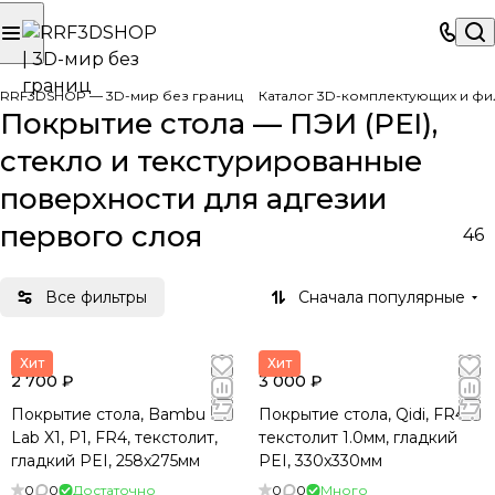
RRF3DSHOP — 3D-мир без границ
Каталог 3D-комплектующих и фи
Покрытие стола — ПЭИ (PEI),
стекло и текстурированные
поверхности для адгезии
первого слоя
46
Все фильтры
Сначала популярные
Хит
Хит
2 700 ₽
3 000 ₽
Покрытие стола, Bambu
Покрытие стола, Qidi, FR4
Lab X1, P1, FR4, текстолит,
текстолит 1.0мм, гладкий
гладкий PEI, 258x275мм
PEI, 330x330мм
0
0
Достаточно
0
0
Много