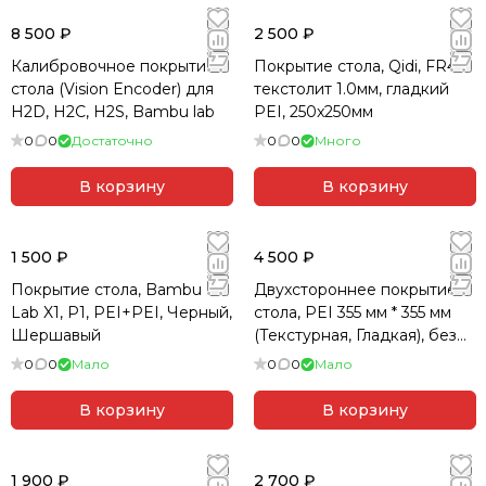
8 500 ₽
2 500 ₽
Калибровочное покрытие
Покрытие стола, Qidi, FR4
стола (Vision Encoder) для
текстолит 1.0мм, гладкий
H2D, H2C, H2S, Bambu lab
PEI, 250x250мм
0
0
Достаточно
0
0
Много
В корзину
В корзину
1 500 ₽
4 500 ₽
Покрытие стола, Bambu
Двухстороннее покрытие
Lab X1, P1, PEI+PEI, Черный,
стола, PEI 355 мм * 355 мм
Шершавый
(Текстурная, Гладкая), без
магнита, V2.4R2, Triden
0
0
Мало
0
0
Мало
В корзину
В корзину
1 900 ₽
2 700 ₽