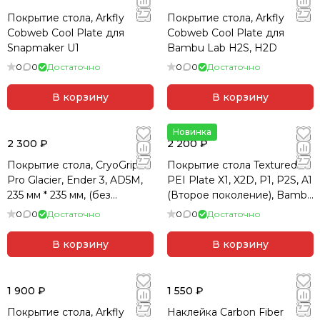
Покрытие стола, Arkfly
Покрытие стола, Arkfly
Cobweb Cool Plate для
Cobweb Cool Plate для
Snapmaker U1
Bambu Lab H2S, H2D
0
0
Достаточно
0
0
Достаточно
В корзину
В корзину
Новинка
2 300 ₽
2 200 ₽
Покрытие стола, CryoGrip
Покрытие стола Textured
Pro Glacier, Ender 3, AD5M,
PEI Plate X1, X2D, P1, P2S, A1
235 мм * 235 мм, (без
(Второе поколение), Bambu
магнита), BTT
lab
0
0
Достаточно
0
0
Достаточно
В корзину
В корзину
1 900 ₽
1 550 ₽
Покрытие стола, Arkfly
Наклейка Carbon Fiber