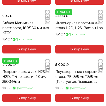
В корзину
В корзину
Новинка
903 ₽
4 500 ₽
Гибкая Магнитная
Инженерная пластина для
платформа, 180*180 мм для
стола H2D, H2S, Bambu Lab
KP3S
0
0
Достаточно
0
0
Достаточно
В корзину
В корзину
Новинка
2 700 ₽
5 000 ₽
Покрытие стола для H2S,
Двухстороннее покрытие
H2D, Fr4 текстолит 1.0мм,
стола, PEI 355 мм * 355 мм
355x346мм
(Текстурная, Гладкая), с
магнитом, V2.4R2, Trident
0
0
Достаточно
0
0
Достаточно
В корзину
В корзину