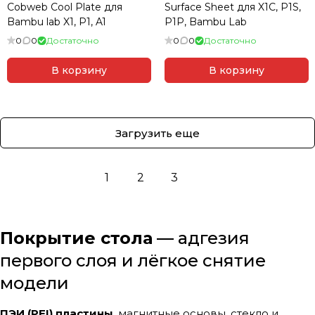
Cobweb Cool Plate для
Surface Sheet для X1C, P1S,
Bambu lab X1, P1, A1
P1P, Bambu Lab
0
0
Достаточно
0
0
Достаточно
В корзину
В корзину
Загрузить еще
1
2
3
Покрытие стола
— адгезия
первого слоя и лёгкое снятие
модели
ПЭИ (PEI) пластины
, магнитные основы, стекло и