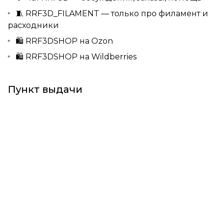
🧵
RRF3D_FILAMENT
— только про филамент и
расходники
🛍️
RRF3DSHOP на Ozon
🛍️
RRF3DSHOP на Wildberries
Пункт выдачи