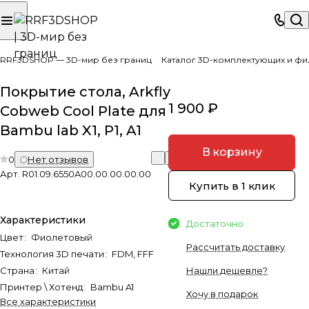
RRF3DSHOP — 3D-мир без границ
Каталог 3D-комплектующих и фи
Покрытие стола, Arkfly
1 900 ₽
Cobweb Cool Plate для
Bambu lab X1, P1, A1
В корзину
0
Нет отзывов
Арт.
R01.09.6550A00.00.00.00.00
Купить в 1 клик
Характеристики
Достаточно
Цвет
:
Фиолетовый
Рассчитать доставку
Технология 3D печати
:
FDM, FFF
Страна
:
Китай
Нашли дешевле?
Принтер \ Хотенд
:
Bambu A1
Хочу в подарок
Все характеристики