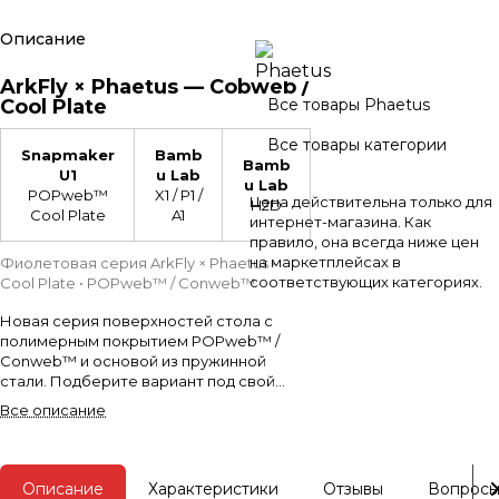
Описание
ArkFly × Phaetus — Cobweb /
Cool Plate
Все товары Phaetus
Все товары категории
Snapmaker
Bamb
Bamb
U1
u Lab
u Lab
POPweb™
X1 / P1 /
Цена действительна только для
H2D
Cool Plate
A1
интернет-магазина. Как
правило, она всегда ниже цен
на маркетплейсах в
Фиолетовая серия ArkFly × Phaetus •
соответствующих категориях.
Cool Plate • POPweb™ / Conweb™
Новая серия поверхностей стола с
полимерным покрытием POPweb™ /
Conweb™ и основой из пружинной
стали. Подберите вариант под свой
принтер.
Все описание
Описание
Характеристики
Отзывы
Вопросы