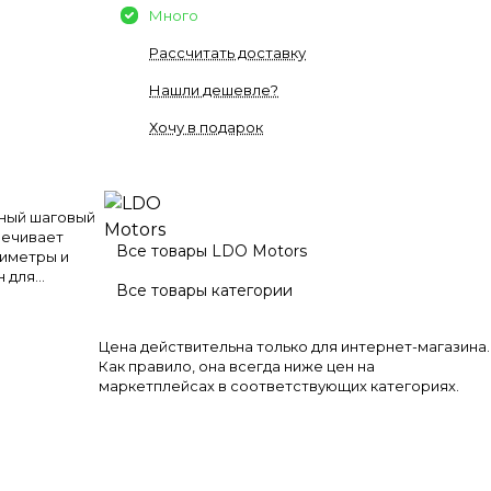
Много
Рассчитать доставку
Нашли дешевле?
Хочу в подарок
ный шаговый
спечивает
Все товары LDO Motors
риметры и
н для
Все товары категории
ических
ой странице
Цена действительна только для интернет-магазина.
Как правило, она всегда ниже цен на
маркетплейсах в соответствующих категориях.