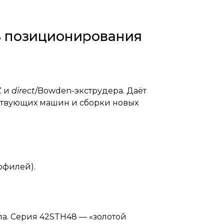
ь позиционирования
Z и
direct
/Bowden-экструдера. Даёт
ествующих машин и сборки новых
офилей).
а. Серия 42STH48 — «золотой