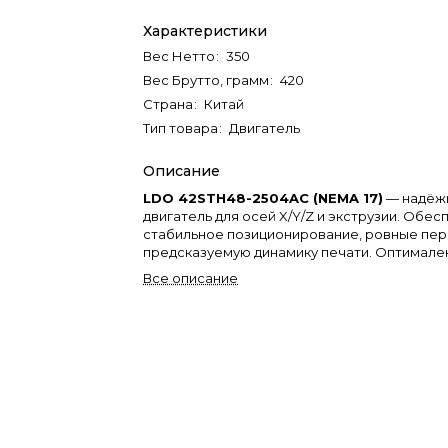
Характеристики
Вес Нетто
:
350
Вес Брутто, грамм
:
420
Страна
:
Китай
Тип товара
:
Двигатель
Описание
LDO 42STH48-2504AC (NEMA 17)
— надёж
двигатель для осей X/Y/Z и экструзии. Обе
стабильное позиционирование, ровные пе
предсказуемую динамику печати. Оптимале
апгрейдов и сборок на базе CoreXY и класс
Все описание
кинематик. См. характеристики на подробн
товара.