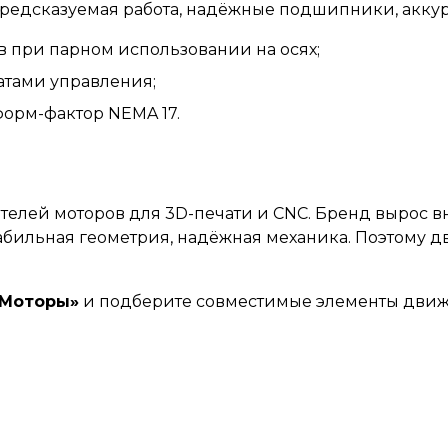
и предсказуемая работа, надёжные подшипники, акк
 при парном использовании на осях;
атами управления;
форм-фактор NEMA 17.
елей моторов для 3D-печати и CNC. Бренд вырос 
стабильная геометрия, надёжная механика. Поэтому 
«Моторы»
и подберите совместимые элементы движ