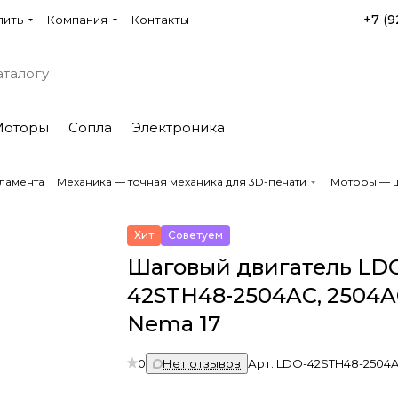
+7 (9
пить
Компания
Контакты
Моторы
Сопла
Электроника
ламента
Механика — точная механика для 3D-печати
Моторы — ш
Хит
Советуем
Шаговый двигатель LD
42STH48-2504AC, 2504A
Nema 17
0
Нет отзывов
Арт.
LDO-42STH48-2504