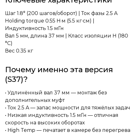
Шаг 1.8° (200 шагов/оборот) | Ток фазы 2.5 A
Holding torque 0.55 Н·м (5.5 кг·см) |
Индуктивность 1.5 мГн
Вал 5 мм, длина 37 мм | Класс изоляции H (180
°C)
Вес 0.35 кг
Почему именно эта версия
(S37)?
• Удлинённый вал 37 мм — монтаж без
дополнительных муфт
• Ток 2.5 A — запас мощности для тяжёлых задач
• Низкая индуктивность 1.5 мГн — отличная
скорость на высоких оборотах
• High Temp — печатает в камере без перегрева