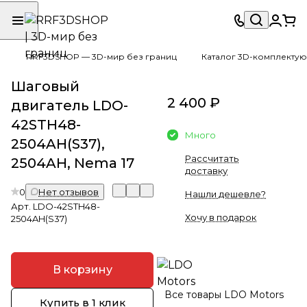
RRF3DSHOP — 3D-мир без границ
Каталог 3D-комплектую
Шаговый
2 400 ₽
двигатель LDO-
42STH48-
Много
2504AH(S37),
Рассчитать
2504AH, Nema 17
доставку
0
Нет отзывов
Нашли дешевле?
Арт.
LDO-42STH48-
Хочу в подарок
2504AH(S37)
В корзину
Все товары LDO Motors
Купить в 1 клик