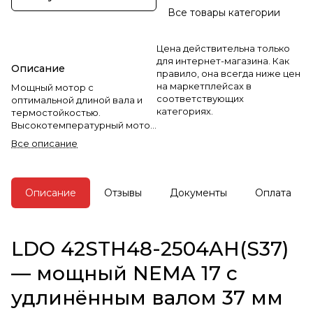
Все товары категории
Цена действительна только
для интернет-магазина. Как
Описание
правило, она всегда ниже цен
на маркетплейсах в
Мощный мотор с
соответствующих
оптимальной длиной вала и
категориях.
термостойкостью.
Высокотемпературный мотор
в enclosed-принтерах. Ток 2.5
Все описание
A, момент 0.55 Н·м и вал 37 мм
— отличный баланс мощности
и компактности.
Описание
Отзывы
Документы
Оплата
LDO 42STH48-2504AH(S37)
— мощный NEMA 17 с
удлинённым валом 37 мм