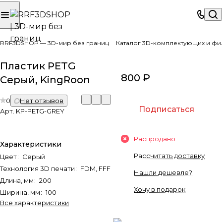
RRF3DSHOP — 3D-мир без границ
Каталог 3D-комплектующих и фи
Пластик PETG
800 ₽
Серый, KingRoon
0
Нет отзывов
Подписаться
Арт.
KP-PETG-GREY
Распродано
Характеристики
Рассчитать доставку
Цвет
:
Серый
Технология 3D печати
:
FDM, FFF
Нашли дешевле?
Длина, мм
:
200
Хочу в подарок
Ширина, мм
:
100
Все характеристики