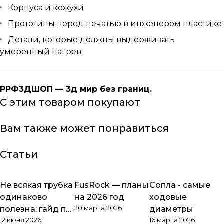
Корпуса и кожухи
Прототипы перед печатью в инженером пластике
Детали, которые должны выдерживать
умеренный нагрев
РРФ3ДШОП — 3д мир без границ.
С этим товаром покупают
Вам также может понравиться
Статьи
Не всякая трубка
FusRock — планы
Сопла - самые
Обзоры товаров
Обзоры товаров
Обзоры товаров
одинаково
на 2026 год
ходовые
20 марта 2026
полезна: гайд по
диаметры
12 июня 2026
16 марта 2026
PTFE