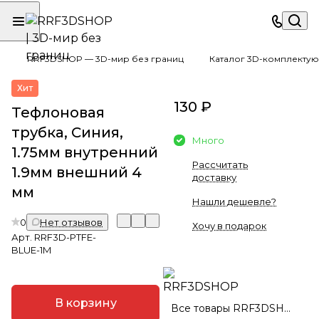
RRF3DSHOP — 3D-мир без границ
Каталог 3D-комплектую
Хит
130 ₽
Тефлоновая
трубка, Синия,
Много
1.75мм внутренний
Рассчитать
1.9мм внешний 4
доставку
мм
Нашли дешевле?
0
Нет отзывов
Хочу в подарок
Арт.
RRF3D-PTFE-
BLUE-1M
В корзину
Все товары RRF3DSHOP