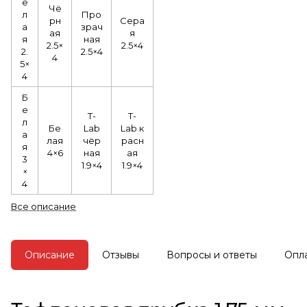
е
Чё
л
Про
рн
Сера
а
зрач
ая
я
я
ная
2.5×
2.5×4
2.
2.5×4
4
5×
4
Б
е
T-
T-
л
Бе
Lab
Lab к
а
лая
чёр
расн
я
4×6
ная
ая
3
1.9×4
1.9×4
×
4
Все описание
Описание
Отзывы
Вопросы и ответы
Опл