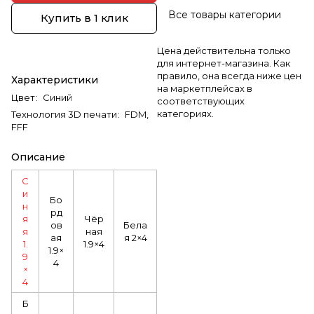
Все товары категории
Купить в 1 клик
Цена действительна только
для интернет-магазина. Как
правило, она всегда ниже цен
Характеристики
на маркетплейсах в
Цвет
:
Синий
соответствующих
категориях.
Технология 3D печати
:
FDM,
FFF
Описание
С
и
Бо
н
рд
я
Чёр
ов
Бела
я
ная
ая
я 2×4
1.
1.9×4
1.9×
9
4
×
4
Б