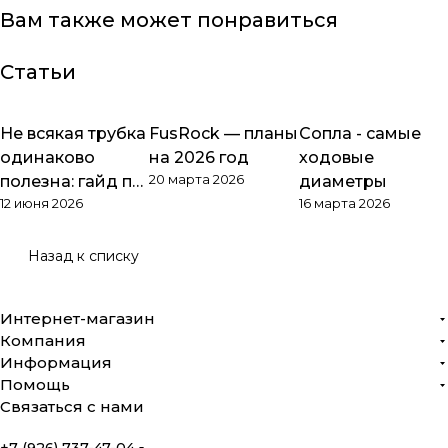
Вам также может понравиться
Статьи
Не всякая трубка
FusRock — планы
Сопла - самые
Обзоры товаров
Обзоры товаров
Обзоры товаров
одинаково
на 2026 год
ходовые
20 марта 2026
полезна: гайд по
диаметры
12 июня 2026
16 марта 2026
PTFE
Назад к списку
Интернет-магазин
Компания
Информация
Помощь
Связаться с нами