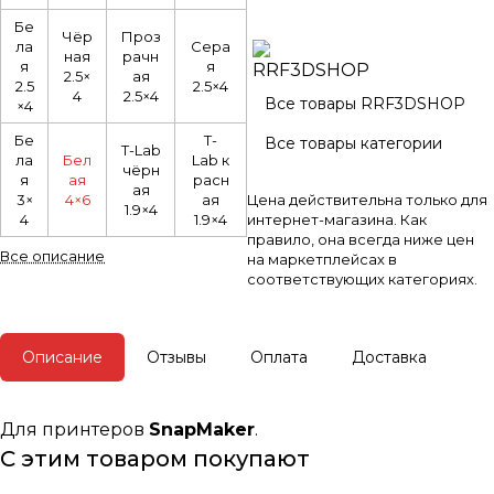
Бе
Чёр
Проз
ла
Сера
ная
рачн
я
я
2.5×
ая
2.5
2.5×4
4
2.5×4
Все товары RRF3DSHOP
×4
Бе
T-
Все товары категории
T-Lab
ла
Бел
Lab к
чёрн
я
ая
расн
ая
3×
4×6
ая
Цена действительна только для
1.9×4
4
1.9×4
интернет-магазина. Как
правило, она всегда ниже цен
Все описание
на маркетплейсах в
соответствующих категориях.
Описание
Отзывы
Оплата
Доставка
Для принтеров
SnapMaker
.
С этим товаром покупают