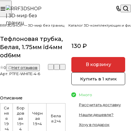
RRF3DSHOP — 3D-мир без границ
Каталог 3D-комплектующих и фи
Тефлоновая трубка,
130 ₽
Белая, 1.75мм id4мм
od6мм
В корзину
0
Нет отзывов
Арт.
PTFE-WHITE-4-6
Купить в 1 клик
Много
Описание
Рассчитать доставку
Си
Бор
ня
дов
Чёрн
Нашли дешевле?
Бела
я
ая
ая
я 2×4
1.9
1.9×
1.9×4
Хочу в подарок
×4
4