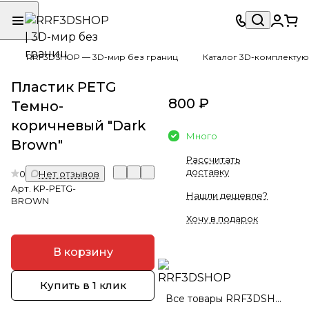
RRF3DSHOP — 3D-мир без границ
Каталог 3D-комплектую
Пластик PETG
800 ₽
Темно-
коричневый "Dark
Много
Brown"
Рассчитать
доставку
0
Нет отзывов
Арт.
KP-PETG-
Нашли дешевле?
BROWN
Хочу в подарок
В корзину
Купить в 1 клик
Все товары RRF3DSHOP