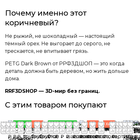
Почему именно этот
коричневый?
Не рыжий, не шоколадный — настоящий
тёмный орех. Не выгорает до серого, не
трескается, не впитывает грязь.
PETG Dark Brown от РРФ3ДШОП — это когда
деталь должна быть деревом, но жить дольше
дома.
RRF3DSHOP — 3D-мир без границ.
С этим товаром покупают
Новинка
Хит
Новинка
Новинка
Хит
Хит
165
1 200
130
130
130
130
2 700
1 350
1 050
150
137
105
3 000
2 500
2 700
1 000
800
800
800
8
₽
₽
₽
₽
₽
₽
₽
₽
₽
₽
₽
₽
₽
₽
₽
₽
₽
₽
₽
₽