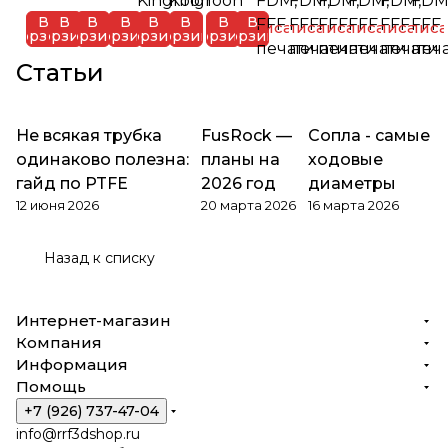
В
В
В
В
В
В
В
В
Подписаться
Подписаться
Подписаться
Подписаться
Подписатьс
Подписа
корзину
корзину
корзину
корзину
корзину
корзину
корзину
корзину
Статьи
Не всякая трубка
FusRock —
Обзоры
Сопла - самые
Обзоры
Обзоры товаров
товаров
товаров
одинаково полезна:
планы на
ходовые
гайд по PTFE
2026 год
диаметры
12 июня 2026
20 марта 2026
16 марта 2026
Назад к списку
Интернет-магазин
Компания
Информация
Помощь
+7 (926) 737-47-04
info@rrf3dshop.ru