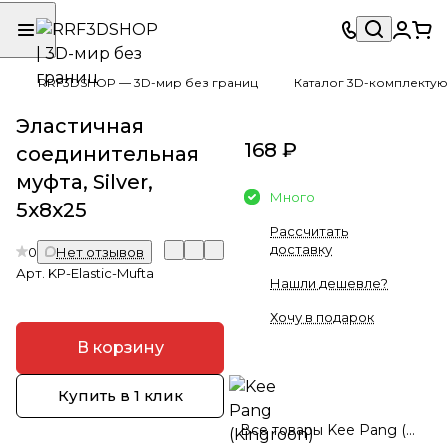
RRF3DSHOP — 3D-мир без границ
Каталог 3D-комплектую
Эластичная
168 ₽
соединительная
муфта, Silver,
Много
5x8x25
Рассчитать
доставку
0
Нет отзывов
Арт.
KP-Elastic-Mufta
Нашли дешевле?
Хочу в подарок
В корзину
Купить в 1 клик
Все товары Kee Pang (Kingroon)