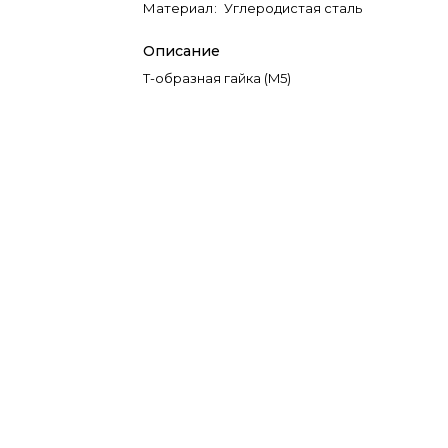
Материал
:
Углеродистая сталь
Описание
Т-образная гайка (M5)