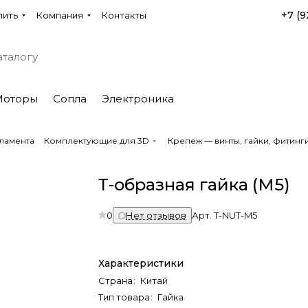
+7 (9
пить
Компания
Контакты
Моторы
Сопла
Электроника
ламента
Комплектующие для 3D
Крепеж — винты, гайки, фитин
Т-образная гайка (M5)
0
Нет отзывов
Арт.
T-NUT-M5
Характеристики
Страна
:
Китай
Тип товара
:
Гайка