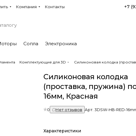
+7 (9
пить
Компания
Контакты
Моторы
Сопла
Электроника
ламента
Комплектующие для 3D
Силиконовая колодка (проставк
Силиконовая колодка
(проставка, пружина) по
16мм, Красная
0
Нет отзывов
Арт.
3DSW-HB-RED-16m
Характеристики