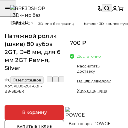
RRF3DSHOP — 3D-мир без границ
Каталог 3D-комплектую
Натяжной ролик
700 ₽
(шкив) 80 зубов
2GT, D=8 мм, для 6
Достаточно
мм 2GT Ремня,
Рассчитать
Silver
доставку
0
Нет отзывов
Нашли дешевле?
Арт.
AL80-2GT-6BF-
Хочу в подарок
B8-SILVER
В корзину
Все товары POWGE
Купить в 1 клик