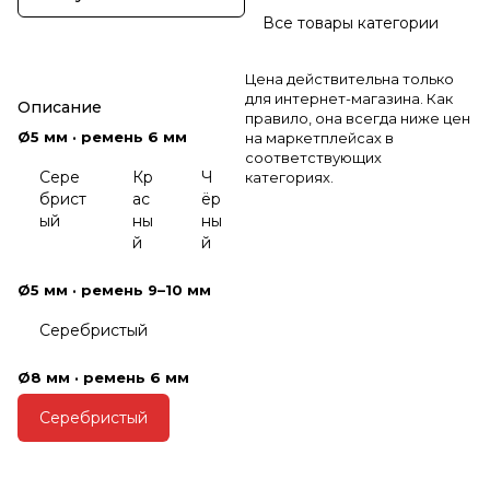
Все товары категории
Цена действительна только
для интернет-магазина. Как
Описание
правило, она всегда ниже цен
Ø5 мм · ремень 6 мм
на маркетплейсах в
соответствующих
Сере
Кр
Ч
категориях.
брист
ас
ёр
ый
ны
ны
й
й
Ø5 мм · ремень 9–10 мм
Серебристый
Ø8 мм · ремень 6 мм
Серебристый