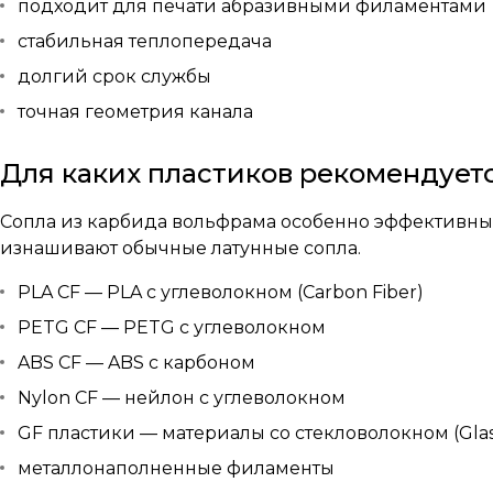
подходит для печати абразивными филаментами
стабильная теплопередача
долгий срок службы
точная геометрия канала
Для каких пластиков рекомендуетс
Сопла из карбида вольфрама особенно эффективны
изнашивают обычные латунные сопла.
PLA CF — PLA с углеволокном (Carbon Fiber)
PETG CF — PETG с углеволокном
ABS CF — ABS с карбоном
Nylon CF — нейлон с углеволокном
GF пластики — материалы со стекловолокном (Glass
металлонаполненные филаменты