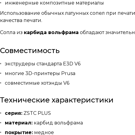
инженерные композитные материалы
Использование обычных латунных сопел при печат
качества печати.
Сопла из
карбида вольфрама
обладают значительно
Совместимость
экструдеры стандарта E3D V6
многие 3D-принтеры Prusa
совместимые хотэнды V6
Технические характеристики
серия:
ZSTC PLUS
материал:
карбид вольфрама
покрытие:
медное