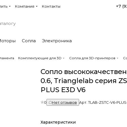
+7 (9
пить
Компания
Контакты
Моторы
Сопла
Электроника
ламента
Комплектующие для 3D
Сопла для 3D-принтеров
Со
Сопло высококачествен
0.6, Trianglelab серия Z
PLUS E3D V6
0
Нет отзывов
Арт.
TLAB-ZSTC-V6-PLUS
Характеристики