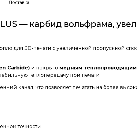
Доставка
 PLUS — карбид вольфрама, уве
опло для 3D-печати с увеличенной пропускной спос
n Carbide)
и покрыто
медным теплопроводящим с
табильную теплопередачу при печати.
ний канал, что позволяет печатать на более высоко
шенной точности