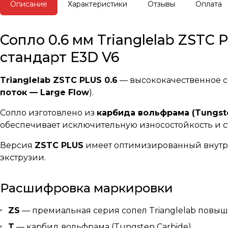
Описание
Характеристики
Отзывы
Оплата
Сопло 0.6 мм Trianglelab ZSTC
стандарт E3D V6
Trianglelab ZSTC PLUS 0.6
— высококачественное с
поток — Large Flow
).
Сопло изготовлено из
карбида вольфрама (Tungste
обеспечивает исключительную износостойкость и с
Версия
ZSTC PLUS
имеет оптимизированный внутрен
экструзии.
Расшифровка маркировки
ZS
— премиальная серия сопел Trianglelab повы
T
— карбид вольфрама (Tungsten Carbide)