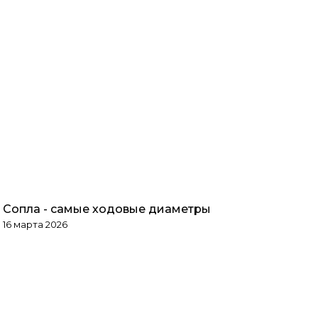
Сопла - самые ходовые диаметры
Обзоры товаров
16 марта 2026