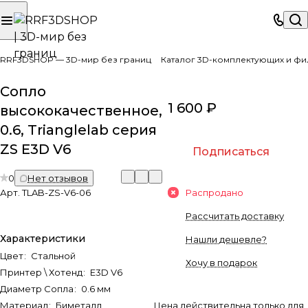
RRF3DSHOP — 3D-мир без границ
Каталог 3D-комплектующих и фи
Сопло
1 600 ₽
высококачественное,
0.6, Trianglelab серия
ZS E3D V6
Подписаться
0
Нет отзывов
Арт.
TLAB-ZS-V6-06
Распродано
Рассчитать доставку
Характеристики
Нашли дешевле?
Цвет
:
Стальной
Хочу в подарок
Принтер \ Хотенд
:
E3D V6
Диаметр Сопла
:
0.6 мм
Материал
:
Биметалл
Цена действительна только для