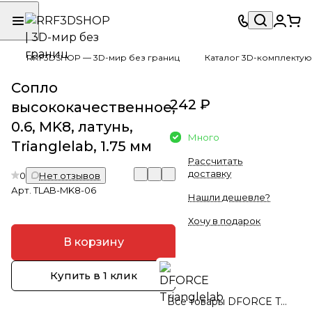
RRF3DSHOP — 3D-мир без границ
Каталог 3D-комплектую
Сопло
242 ₽
высококачественное,
0.6, MK8, латунь,
Много
Trianglelab, 1.75 мм
Рассчитать
доставку
0
Нет отзывов
Арт.
TLAB-MK8-06
Нашли дешевле?
Хочу в подарок
В корзину
Купить в 1 клик
Все товары DFORCE Trianglelab