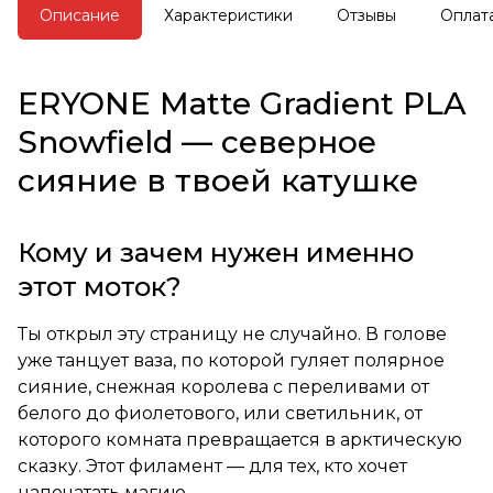
Описание
Характеристики
Отзывы
Оплат
Посмотрите
филамент:
матовый PLA
Macaron Rainbow ERYONE
←
быстрые переходы вместо
ERYONE Matte Gradient PLA
плавного градиента.
Snowfield — северное
сияние в твоей катушке
Кому и зачем нужен именно
этот моток?
Ты открыл эту страницу не случайно. В голове
уже танцует ваза, по которой гуляет полярное
сияние, снежная королева с переливами от
белого до фиолетового, или светильник, от
которого комната превращается в арктическую
сказку. Этот филамент — для тех, кто хочет
напечатать магию.