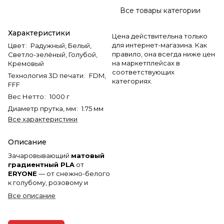
Все товары категории
Характеристики
Цена действительна только
для интернет-магазина. Как
Цвет
:
Радужный, Белый,
правило, она всегда ниже цен
Светло-зелёный, Голубой,
на маркетплейсах в
Кремовый
соответствующих
Технология 3D печати
:
FDM,
категориях.
FFF
Вес Нетто
:
1000 г
Диаметр прутка, мм
:
1.75 мм
Все характеристики
Описание
Зачаровывающий
матовый
градиентный PLA
от
ERYONE
— от снежно-белого
к голубому, розовому и
фиолетовому. Настоящая
Все описание
северная сияние в катушке,
бархатистая поверхность без
бликов.