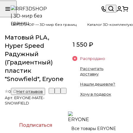
RRF3DSHOP — 3D-мир без границ
Каталог 3D-комплектую
Матовый PLA,
1 550 ₽
Hyper Speed
Радужный
Распродано
(Градиентный)
Рассчитать
пластик
доставку
"Snowfield", Eryone
Нашли дешевле?
0
Нет отзывов
Хочу в подарок
Арт.
ERYONE-MATE-
SNOWFIELD
Подписаться
Все товары ERYONE