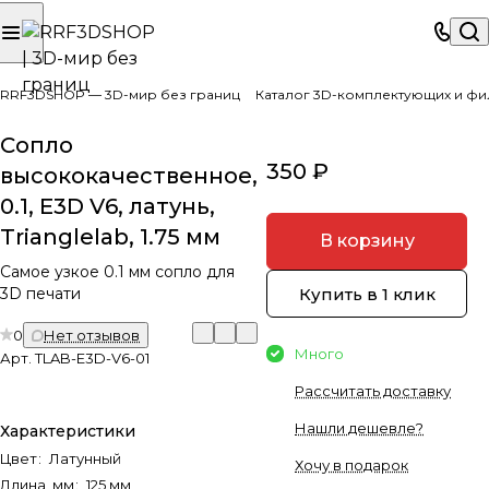
RRF3DSHOP — 3D-мир без границ
Каталог 3D-комплектующих и фи
Сопло
350 ₽
высококачественное,
0.1, E3D V6, латунь,
Trianglelab, 1.75 мм
В корзину
Самое узкое 0.1 мм сопло для
Купить в 1 клик
3D печати
0
Нет отзывов
Много
Арт.
TLAB-E3D-V6-01
Рассчитать доставку
Нашли дешевле?
Характеристики
Цвет
:
Латунный
Хочу в подарок
Длина, мм
:
125 мм