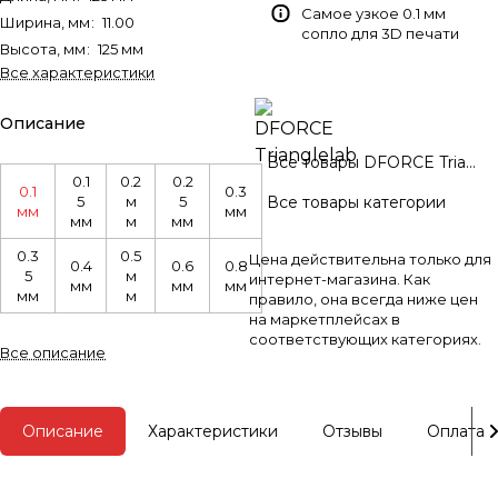
Самое узкое 0.1 мм
Ширина, мм
:
11.00
сопло для 3D печати
Высота, мм
:
125 мм
Все характеристики
Описание
Все товары DFORCE Trianglelab
0.1
0.2
0.2
0.1
0.3
5
м
5
Все товары категории
мм
мм
мм
м
мм
0.3
0.5
Цена действительна только для
0.4
0.6
0.8
5
м
интернет-магазина. Как
мм
мм
мм
мм
м
правило, она всегда ниже цен
на маркетплейсах в
соответствующих категориях.
Все описание
Описание
Характеристики
Отзывы
Оплата