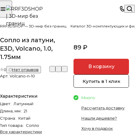
RRF3DSHOP — 3D-мир без границ
Каталог 3D-комплектующих и фи
Сопло из латуни,
89 ₽
E3D, Volcano, 1.0,
1.75мм
В корзину
0
Нет отзывов
Арт.
Volcano-n-10
Купить в 1 клик
Характеристики
Много
Цвет
:
Латунный
Рассчитать доставку
Длина, мм
:
21
Страна
:
Китай
Нашли дешевле?
Тип товара
:
Сопло
Хочу в подарок
Все характеристики