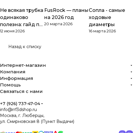
Не всякая трубка
FusRock — планы
Сопла - самые
Обзоры товаров
Обзоры товаров
Обзоры товаров
одинаково
на 2026 год
ходовые
20 марта 2026
полезна: гайд по
диаметры
12 июня 2026
16 марта 2026
PTFE
Назад к списку
Интернет-магазин
Компания
Информация
Помощь
Связаться с нами
+7 (926) 737-47-04
info@rrf3dshop.ru
Москва, г. Люберцы,
ул. Смирновская 8 (Пункт Выдачи)