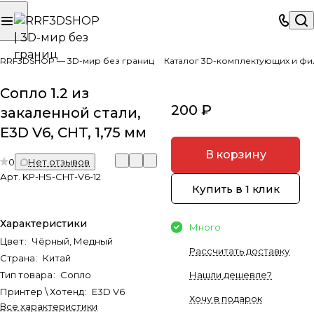
RRF3DSHOP — 3D-мир без границ
Каталог 3D-комплектующих и фи
Сопло 1.2 из
200 ₽
закаленной стали,
E3D V6, CHT, 1,75 мм
В корзину
0
Нет отзывов
Арт.
KP-HS-CHT-V6-12
Купить в 1 клик
Характеристики
Много
Цвет
:
Чёрный, Медный
Рассчитать доставку
Страна
:
Китай
Тип товара
:
Сопло
Нашли дешевле?
Принтер \ Хотенд
:
E3D V6
Хочу в подарок
Все характеристики