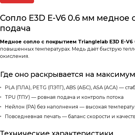
Сопло E3D E-V6 0.6 мм медное
подача
Медное сопло с покрытием Trianglelab E3D E-V6 
повышенных температурах. Медь даёт быструю тепл
окисления.
Где оно раскрывается на максиму
PLA (ПЛА), PETG (ПЭТГ), ABS (АБС), ASA (АСА) — ст
TPU (ТПУ) — ровная подача и контроль потока
Нейлон (PA) без наполнения — высокая температур
Повседневная печать — баланс скорости и качества
Технические характеристики