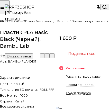
RRF3DSHOP — 3D-мир без границ
Каталог 3D-комплектующих и фи
Пластик PLA Basic
1 600 ₽
Black (Черный),
Bambu Lab
Подписаться
0
Нет отзывов
Арт.
BAMBU-PLA-10101
Распродано
Рассчитать доставку
Характеристики
Цвет
:
Чёрный
Нашли дешевле?
Технология 3D печати
:
FDM, FFF
Хочу в подарок
Вес Нетто
:
1000 г
Страна
:
Китай
Все характеристики