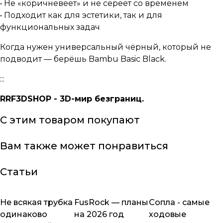
• Не «коричневеет» и не сереет со временем
• Подходит как для эстетики, так и для
функциональных задач
Когда нужен универсальный чёрный, который не
подводит — берёшь Bambu Basic Black.
:::
RRF3DSHOP - 3D-мир безграниц.
С этим товаром покупают
Вам также может понравиться
Статьи
Не всякая трубка
FusRock — планы
Сопла - самые
Обзоры товаров
Обзоры товаров
Обзоры товаров
одинаково
на 2026 год
ходовые