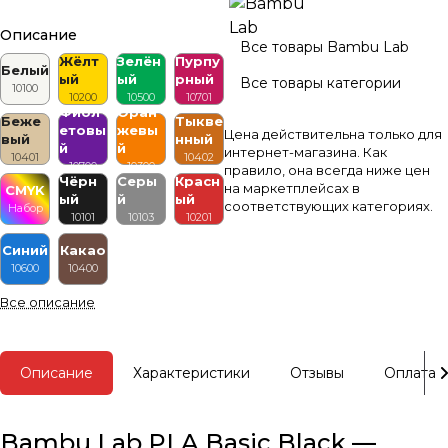
Описание
Все товары Bambu Lab
Жёлт
Зелён
Пурпу
Белый
ый
ый
рный
Все товары категории
10100
10200
10500
10701
Фиол
Оран
Беже
Тыкве
етовы
жевы
Цена действительна только для
вый
нный
й
й
интернет-магазина. Как
10401
10402
10700
10300
правило, она всегда ниже цен
Чёрн
Серы
Красн
на маркетплейсах в
CMYK
ый
й
ый
соответствующих категориях.
Набор
10101
10103
10201
Синий
Какао
10600
10400
Все описание
Описание
Характеристики
Отзывы
Оплата
Bambu Lab PLA Basic Black —