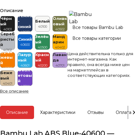
Описание
Тёмно
Чёрн
Оливк
-
Белый
ый
овый
синий
40100
Все товары Bambu Lab
40101
40502
40602
Сереб
Зелён
Манд
Все товары категории
ристы
Синий
ый
арин
й
40600
40500
40402
40102
Оран
Цена действительна только для
Лазур
Красн
Лаван
жевы
интернет-магазина. Как
ный
ый
да
й
правило, она всегда ниже цен
40601
40200
40701
40300
Фиол
на маркетплейсах в
Беже
етовы
соответствующих категориях.
вый
й
40401
40700
Все описание
Описание
Характеристики
Отзывы
Оплата
Bambu Lab ABS Blue-40600 —