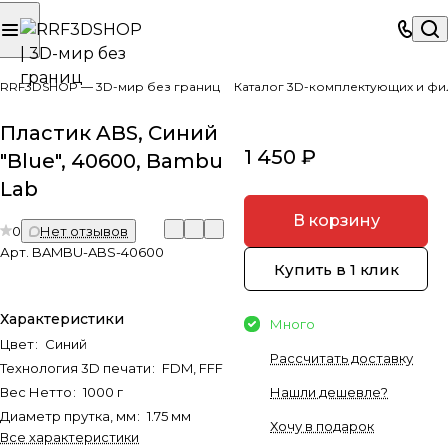
RRF3DSHOP — 3D-мир без границ
Каталог 3D-комплектующих и фи
Пластик ABS, Синий
1 450 ₽
"Blue", 40600, Bambu
Lab
В корзину
0
Нет отзывов
Арт.
BAMBU-ABS-40600
Купить в 1 клик
Характеристики
Много
Цвет
:
Синий
Рассчитать доставку
Технология 3D печати
:
FDM, FFF
Вес Нетто
:
1000 г
Нашли дешевле?
Диаметр прутка, мм
:
1.75 мм
Хочу в подарок
Все характеристики