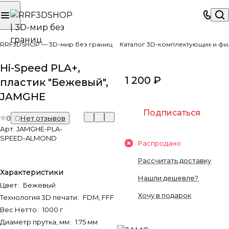
RRF3DSHOP — 3D-мир без границ
Каталог 3D-комплектующих и фи
Hi-Speed PLA+,
1 200 ₽
пластик "Бежевый",
JAMGHE
Подписаться
0
Нет отзывов
Арт.
JAMGHE-PLA-
SPEED-ALMOND
Распродано
Рассчитать доставку
Характеристики
Нашли дешевле?
Цвет
:
Бежевый
Хочу в подарок
Технология 3D печати
:
FDM, FFF
Вес Нетто
:
1000 г
Диаметр прутка, мм
:
1.75 мм