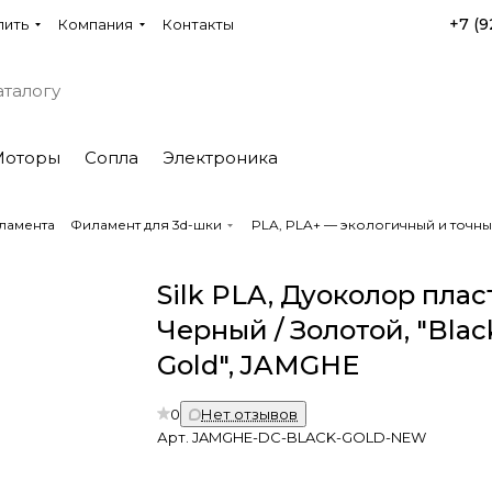
+7 (9
пить
Компания
Контакты
Моторы
Сопла
Электроника
ламента
Филамент для 3d-шки
PLA, PLA+ — экологичный и точны
Silk PLA, Дуоколор плас
Черный / Золотой, "Black
Gold", JAMGHE
0
Нет отзывов
Арт.
JAMGHE-DC-BLACK-GOLD-NEW