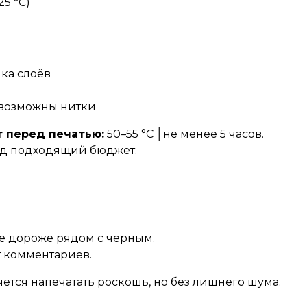
5 °C)
йка слоёв
 возможны нитки
 перед печатью:
50–55 °C │не менее 5 часов.
д подходящий бюджет.
ё дороже рядом с чёрным.
т комментариев.
очется напечатать роскошь, но без лишнего шума.