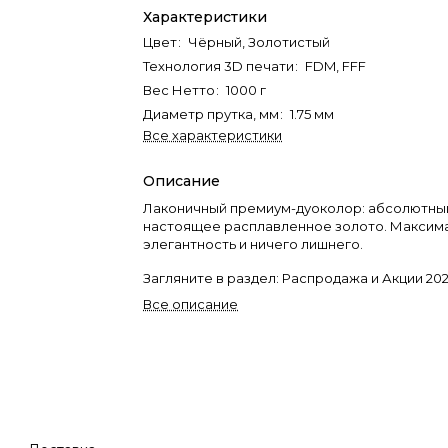
Характеристики
Цвет
:
Чёрный, Золотистый
Технология 3D печати
:
FDM, FFF
Вес Нетто
:
1000 г
Диаметр прутка, мм
:
1.75 мм
Все характеристики
Описание
Лаконичный премиум-дуоколор: абсолютны
настоящее расплавленное золото. Максим
элегантность и ничего лишнего.
Загляните в раздел:
Распродажа и Акции 20
Все описание