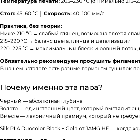
Температура печати:
205–230 °C (оптимально 215–22
Стол:
45–60 °C │
Скорость:
40–100 мм/с
Практика, без теории:
Ниже 210 °C → слабый глянец, возможна плохая спа
215–220 °C → баланс цвета, глянца и детализации
220–225 °C → максимальный блеск и ровный поток,
Обязательно рекомендуем просушить филамент
В нашем каталоге есть разные
варианты сушилок
по
Почему именно эта пара?
Чёрный — абсолютная глубина.
Золото — единственный цвет, который выглядит ещ
Вместе — лаконичный премиум, который не требуе
Silk PLA Duocolor Black + Gold от JAMG HE — когда х