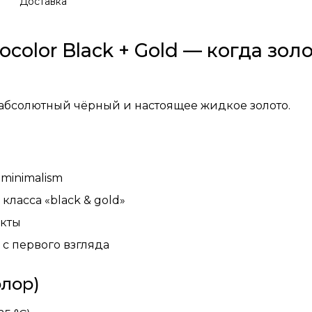
Доставка
color Black + Gold — когда зол
 абсолютный чёрный и настоящее жидкое золото.
minimalism
класса «black & gold»
екты
 с первого взгляда
олор)