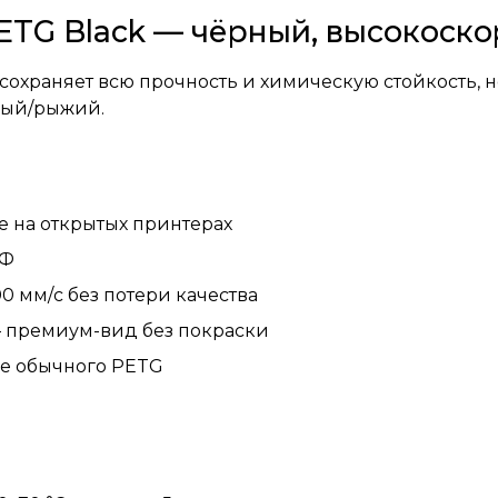
ETG Black — чёрный, высокоск
охраняет всю прочность и химическую стойкость, но
ерый/рыжий.
е на открытых принтерах
УФ
0 мм/с без потери качества
 премиум-вид без покраски
е обычного PETG