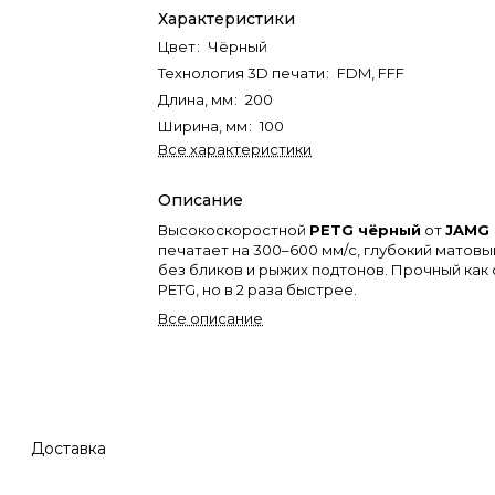
Характеристики
Цвет
:
Чёрный
Технология 3D печати
:
FDM, FFF
Длина, мм
:
200
Ширина, мм
:
100
Все характеристики
Описание
Высокоскоростной
PETG чёрный
от
JAMG
печатает на 300–600 мм/с, глубокий матовы
без бликов и рыжих подтонов. Прочный как
PETG, но в 2 раза быстрее.
Все описание
Загляните
в наш магазинчик
на маркетпл
Доставка