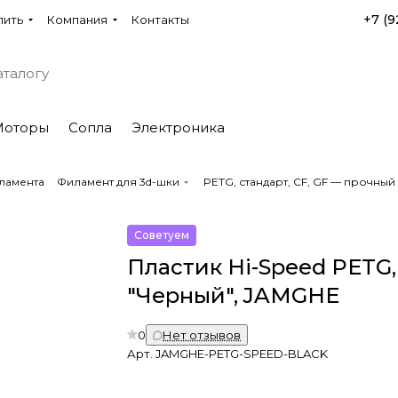
+7 (9
пить
Компания
Контакты
Моторы
Сопла
Электроника
ламента
Филамент для 3d-шки
PETG, стандарт, CF, GF — прочны
Советуем
Пластик Hi-Speed PETG,
"Черный", JAMGHE
0
Нет отзывов
Арт.
JAMGHE-PETG-SPEED-BLACK