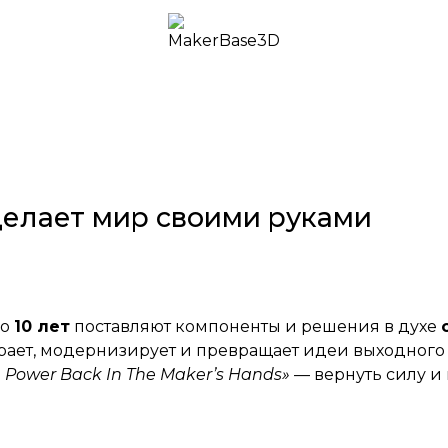
 делает мир своими руками
ло
10 лет
поставляют компоненты и решения в духе
обирает, модернизирует и превращает идеи выходног
e Power Back In The Maker’s Hands»
— вернуть силу и
ринципа: инновации возможны не только в больших