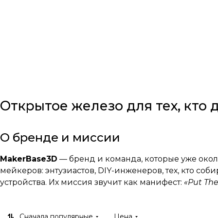
Открытое железо для тех, кто
О бренде и миссии
MakerBase3D
— бренд и команда, которые уже око
мейкеров: энтузиастов, DIY-инженеров, тех, кто с
устройства. Их миссия звучит как манифест:
«Put Th
тех, кто созидает.
MakerBase3D строит философию вокруг простого п
Сначала популярные
Цена