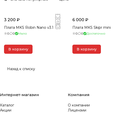
рождаются в классе, в мастерской, в гараже или на
чтобы их воплотить.
3 200 ₽
6 000 ₽
Плата MKS Robin Nano v3.1
Плата MKS Skipr mini
0
0
Мало
0
0
Достаточно
В корзину
В корзину
Назад к списку
Интернет-магазин
Компания
Каталог
О компании
Акции
Лицензии