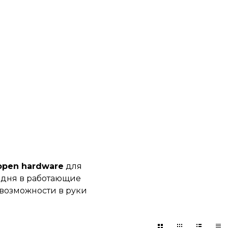
open hardware
для
о дня в работающие
 возможности в руки
 лабораториях — они