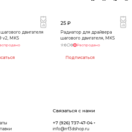
 есть инструменты,
25 ₽
шагового двигателя
Радиатор для драйвера
 v2, MKS
шагового двигателя, MKS
аспродано
0
0
Распродано
саться
Подписаться
Связаться с нами
аты
+7 (926) 737-47-04
тавки
info@rrf3dshop.ru