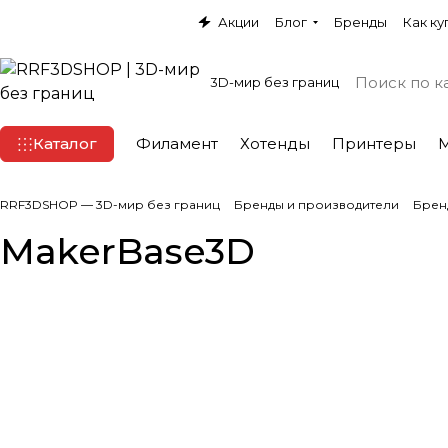
Акции
Блог
Бренды
Как ку
3D-мир без границ
Каталог
Филамент
Хотенды
Принтеры
RRF3DSHOP — 3D-мир без границ
Бренды и производители
Брен
MakerBase3D