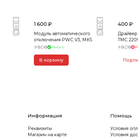
 домашнем столе. Идеи меняют мир, когда у человека
1 600 ₽
400 ₽
Модуль автоматического
Драйвер 
отключения PWC V3, MKS
TMC 2209
0
0
Много
0
0
Р
В корзину
Подпи
Информация
Помощь
Реквизиты
Условия опл
Магазин на карте
Условия дос