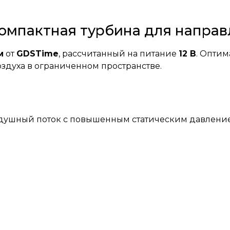
 компактная турбина для напра
м
от
GDSTime
, рассчитанный на питание
12 В
. Оптим
оздуха в ограниченном пространстве.
душный поток с повышенным статическим давлением