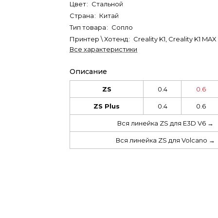
Цвет
:
Стальной
Страна
:
Китай
Тип товара
:
Сопло
Принтер \ Хотенд
:
Creality K1, Creality K1 MAX
Все характеристики
Описание
ZS
0.4
0.6
ZS Plus
0.4
0.6
Вся линейка ZS для E3D V6 →
Вся линейка ZS для Volcano →