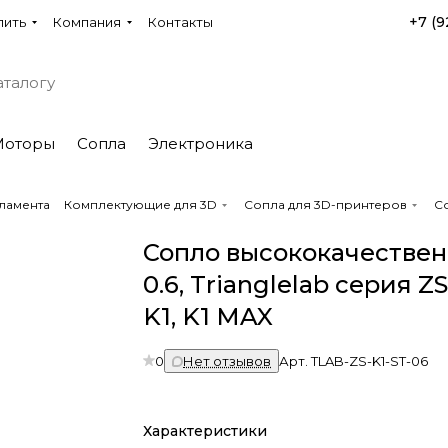
+7 (9
пить
Компания
Контакты
Моторы
Сопла
Электроника
ламента
Комплектующие для 3D
Сопла для 3D-принтеров
Со
Сопло высококачествен
0.6, Trianglelab серия Z
K1, K1 MAX
0
Нет отзывов
Арт.
TLAB-ZS-K1-ST-06
Характеристики