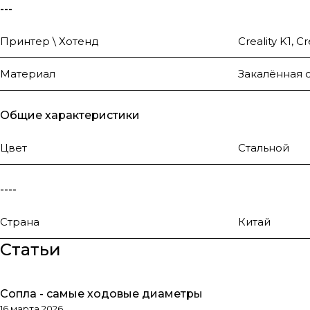
---
Принтер \ Хотенд
Creality K1, C
Материал
Закалённая с
Общие характеристики
Цвет
Стальной
----
Страна
Китай
Статьи
Сопла - самые ходовые диаметры
Обзоры товаров
16 марта 2026