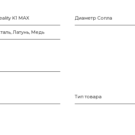
reality K1 MAX
Диаметр Сопла
таль, Латунь, Медь
Тип товара