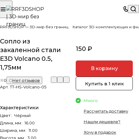
RRF3DSHOP — 3D-мир без границ
Каталог 3D-комплектующих и фи
Сопло из
150 ₽
закаленной стали
E3D Volcano 0.5,
1,75мм
В корзину
0
Нет отзывов
Купить в 1 клик
Арт.
TT-HS-Volcano-05
Много
Характеристики
Рассчитать доставку
Цвет
:
Чёрный
Нашли дешевле?
Длина, мм
:
16.00
Ширина, мм
:
11.00
Хочу в подарок
Высота, мм
:
3.00