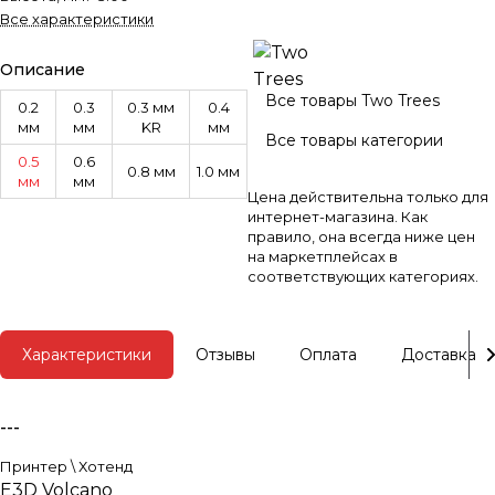
Все характеристики
Описание
Все товары Two Trees
0.2
0.3
0.3 мм
0.4
мм
мм
KR
мм
Все товары категории
0.5
0.6
0.8 мм
1.0 мм
мм
мм
Цена действительна только для
интернет-магазина. Как
правило, она всегда ниже цен
на маркетплейсах в
соответствующих категориях.
Характеристики
Отзывы
Оплата
Доставка
---
Принтер \ Хотенд
E3D Volcano