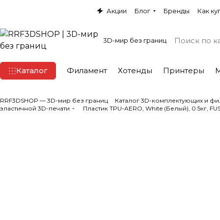
Акции
Блог
Бренды
Как ку
3D-мир без границ
Каталог
Филамент
Хотенды
Принтеры
RRF3DSHOP — 3D-мир без границ
Каталог 3D-комплектующих и фи
эластичной 3D-печати
Пластик TPU-AERO, White (Белый), 0.5кг, F