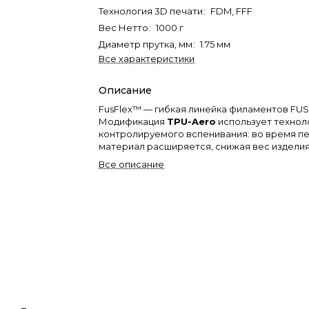
Технология 3D печати
:
FDM, FFF
Вес Нетто
:
1000 г
Диаметр прутка, мм
:
1.75 мм
Все характеристики
Описание
FusFlex™ — гибкая линейка филаментов FU
Модификация
TPU-Aero
использует технол
контролируемого вспенивания: во время п
материал расширяется, снижая вес издели
сравнению с классическим TPU.
Все описание