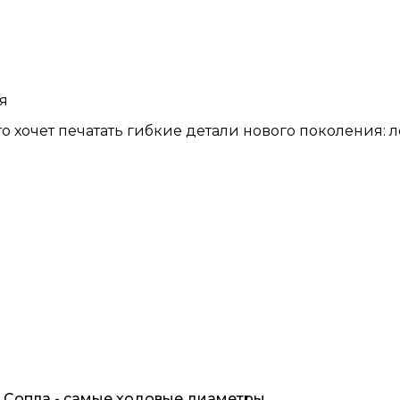
я
то хочет печатать гибкие детали нового поколения: л
Сопла - самые ходовые диаметры