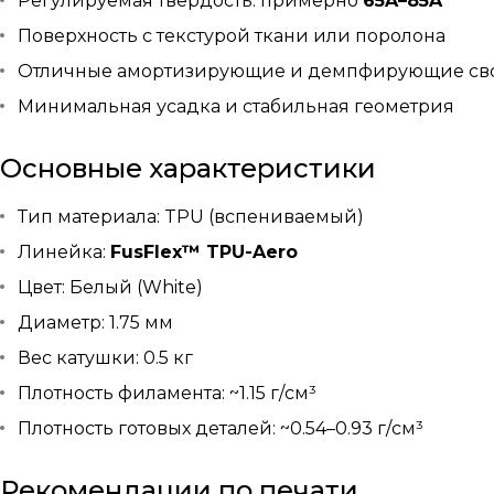
Регулируемая твёрдость: примерно
65A–85A
Поверхность с текстурой ткани или поролона
Отличные амортизирующие и демпфирующие св
Минимальная усадка и стабильная геометрия
Основные характеристики
Тип материала: TPU (вспениваемый)
Линейка:
FusFlex™ TPU-Aero
Цвет: Белый (White)
Диаметр: 1.75 мм
Вес катушки: 0.5 кг
Плотность филамента: ~1.15 г/см³
Плотность готовых деталей: ~0.54–0.93 г/см³
Рекомендации по печати