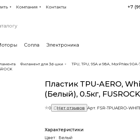
+7 (9
пить
Компания
Контакты
Моторы
Сопла
Электроника
ламента
Филамент для 3d-шки
TPU, TPU, 95A и 98A, MorPhlex 90
USROCK
Пластик TPU-AERO, Whi
(Белый), 0.5кг, FUSROC
0
Нет отзывов
Арт.
FSR-TPUAERO-WHIT
Характеристики
Цвет
:
Белый