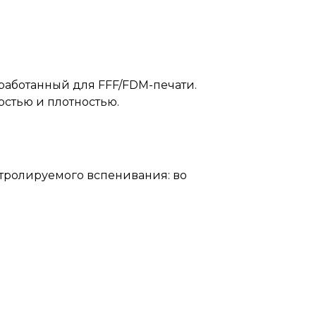
работанный для FFF/FDM-печати.
остью и плотностью.
тролируемого вспенивания: во