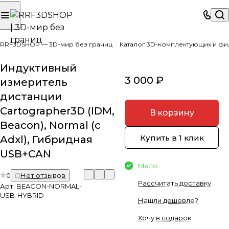
RRF3DSHOP — 3D-мир без границ
Каталог 3D-комплектующих и фи
Индуктивный
3 000 ₽
измеритель
дистанции
Cartographer3D (IDM,
В корзину
Beacon), Normal (с
Купить в 1 клик
Adxl), Гибридная
USB+CAN
Мало
0
Нет отзывов
Рассчитать доставку
Арт.
BEACON-NORMAL-
USB-HYBRID
Нашли дешевле?
Хочу в подарок