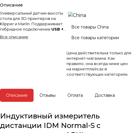
Описание
Универсальный датчик высоты
стола для 3D-принтеров на
Klipper и Marlin. Поддерживает
Все товары China
гибридное подключение
USB +
CAN
, оснащён точным
Все описание
Все товары категории
акселерометром
ADXL
и
обеспечивает стабильную
автокалибровку первого слоя.
Цена действительна только для
Идеален для апгрейда и точной
интернет-магазина. Как
настройки современных
правило, она всегда ниже цен
принтеров.
на маркетплейсах в
соответствующих категориях.
Описание
Отзывы
Оплата
Доставка
Индуктивный измеритель
дистанции IDM Normal-S с