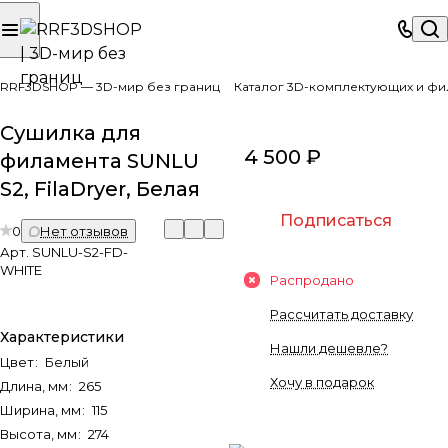
RRF3DSHOP — 3D-мир без границ
Каталог 3D-комплектующих и фи
Сушилка для
4 500 ₽
филамента SUNLU
S2, FilaDryer, Белая
Подписаться
0
Нет отзывов
Арт.
SUNLU-S2-FD-
WHITE
Распродано
Рассчитать доставку
Характеристики
Нашли дешевле?
Цвет
:
Белый
Хочу в подарок
Длина, мм
:
265
Ширина, мм
:
115
Высота, мм
:
274