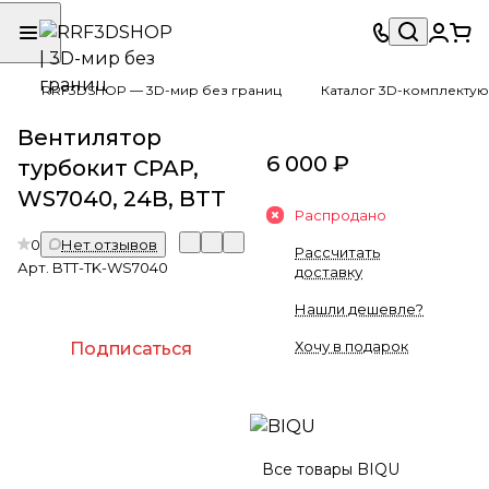
RRF3DSHOP — 3D-мир без границ
Каталог 3D-комплектую
Вентилятор
6 000 ₽
турбокит CPAP,
WS7040, 24В, BTT
Распродано
0
Нет отзывов
Рассчитать
Арт.
BTT-TK-WS7040
доставку
Нашли дешевле?
Хочу в подарок
Подписаться
Все товары BIQU