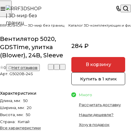
RRF3DSHOP — 3D-мир без границ
Каталог 3D-комплектующих и фи
Вентилятор 5020,
284 ₽
GDSTime, улитка
(Blower), 24В, Sleeve
В корзину
0
Нет отзывов
Арт.
G5020B-24S
Купить в 1 клик
Характеристики
Много
Длина, мм
:
50
Рассчитать доставку
Ширина, мм
:
20
Высота, мм
:
50
Нашли дешевле?
Страна
:
Китай
Хочу в подарок
Все характеристики