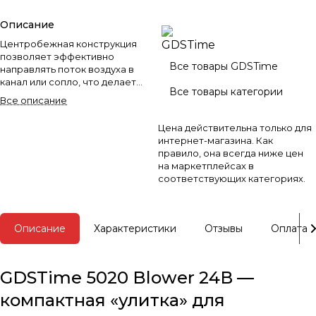
Описание
Центробежная конструкция
позволяет эффективно
Все товары GDSTime
направлять поток воздуха в
канал или сопло, что делает
Все товары категории
этот вентилятор оптимальным
Все описание
для part cooling, обдува хотэнда
и других задач, где аксиальные
Цена действительна только для
вентиляторы уступают по
интернет-магазина. Как
давлению.
правило, она всегда ниже цен
на маркетплейсах в
соответствующих категориях.
Описание
Характеристики
Отзывы
Оплата
GDSTime 5020 Blower 24В —
компактная «улитка» для