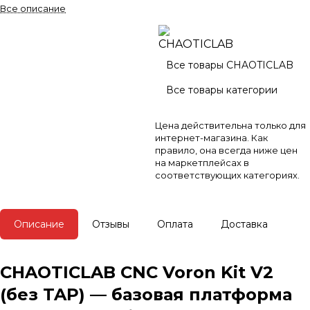
предпочитающих
Все описание
кастомизацию. Идеален для тех,
кто хочет соединить механику
высокой точности и 3D-
модельирование в одном
Все товары CHAOTICLAB
устройстве.
Все товары категории
Цена действительна только для
интернет-магазина. Как
правило, она всегда ниже цен
на маркетплейсах в
соответствующих категориях.
Описание
Отзывы
Оплата
Доставка
CHAOTICLAB CNC Voron Kit V2
(без TAP) — базовая платформа