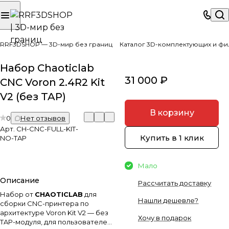
RRF3DSHOP — 3D-мир без границ
Каталог 3D-комплектующих и фи
Набор Chaoticlab
31 000 ₽
CNC Voron 2.4R2 Kit
V2 (без TAP)
В корзину
0
Нет отзывов
Арт.
CH-CNC-FULL-KIT-
Купить в 1 клик
NO-TAP
Мало
Описание
Рассчитать доставку
Набор от
CHAOTICLAB
для
Нашли дешевле?
сборки CNC-принтера по
архитектуре Voron Kit V2 — без
Хочу в подарок
TAP-модуля, для пользователей,