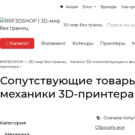
Акции
Блог
Бренды
Как ку
3D-мир без границ
Каталог
Филамент
Хотенды
Принтеры
RRF3DSHOP — 3D-мир без границ
Каталог 3D-комплектующих и фи
принтера
Сопутствующие товары
механики 3D-принтера
Сначала попу
Категория
Сбросить все
Механика