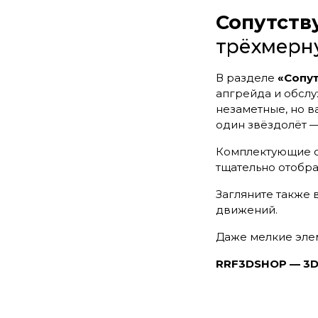
Сопутств
трёхмерн
В разделе
«Сопу
апгрейда и обсл
незаметные, но в
один звёздолёт —
Комплектующие 
тщательно отобр
Загляните также 
движений.
Даже мелкие эле
RRF3DSHOP — 3D-