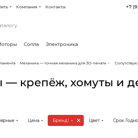
+7 (9
пить
Компания
Контакты
Моторы
Сопла
Электроника
ламента
Механика — точная механика для 3D-печати
Сопутствую
 — крепёж, хомуты и 
лярные
Цена
Бренд
1
Цвет
Срок Годно