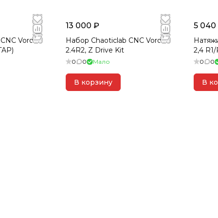
13 000 ₽
5 040
 CNC Voron
Набор Chaoticlab CNC Voron
Натяжи
TAP)
2.4R2, Z Drive Kit
2,4 R1
0
0
Мало
0
0
В корзину
В к