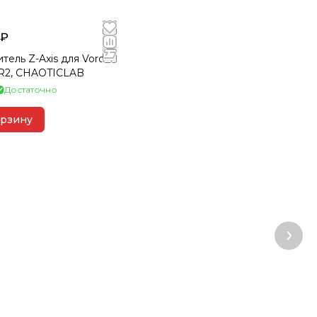
 ₽
тель Z-Axis для Voron
/R2, CHAOTICLAB
Достаточно
орзину