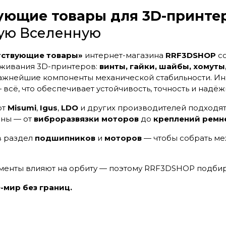
ующие товары для 3D-принте
ую Вселенную
тствующие товары»
интернет-магазина
RRF3DSHOP
со
уживания 3D-принтеров:
винты, гайки, шайбы, хомут
ажнейшие компоненты механической стабильности. Инж
 всё, что обеспечивает устойчивость, точность и надёж
от
Misumi
,
Igus
,
LDO
и других производителей подходят
аны — от
виброразвязки моторов
до
креплений ремн
в раздел
подшипников
и
моторов
— чтобы собрать ме
менты влияют на орбиту — поэтому RRF3DSHOP подбира
мир без границ.