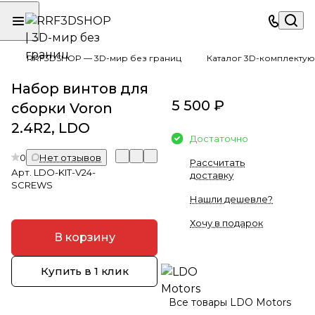
RRF3DSHOP — 3D-мир без границ
Каталог 3D-комплектую
Набор винтов для
5 500 ₽
сборки Voron
2.4R2, LDO
Достаточно
0
Нет отзывов
Рассчитать
Арт.
LDO-KIT-V24-
доставку
SCREWS
Нашли дешевле?
Хочу в подарок
В корзину
Купить в 1 клик
Все товары LDO Motors