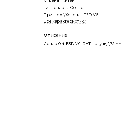
Страна
:
Китай
Тип товара
:
Сопло
Принтер \ Хотенд
:
E3D V6
Все характеристики
Описание
Сопло 0.4, E3D V6, CHT, латунь, 1,75 мм