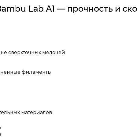
 Bambu Lab A1 — прочность и ск
 не сверхточных мелочей
олненные филаменты
тельных материалов
ь
в