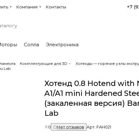
+7 (9
пить
Компания
Контакты
Моторы
Сопла
Электроника
ламента
Комплектующие для 3D
Хотенды — горячие узлы экстру
bu Lab
Хотенд 0.8 Hotend with N
A1/A1 mini Hardened Ste
(закаленная версия) B
Lab
0
Нет отзывов
Арт.
FAH021