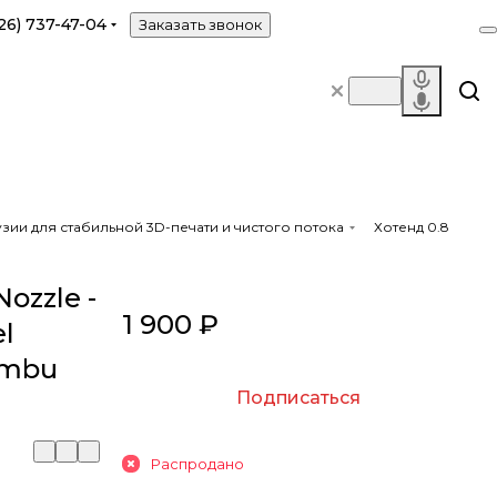
26) 737-47-04
Заказать звонок
зии для стабильной 3D-печати и чистого потока
Хотенд 0.8
ozzle -
1 900 ₽
el
ambu
Подписаться
Распродано