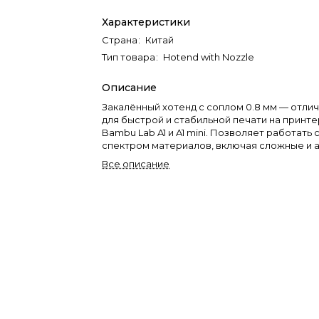
Характеристики
Страна
:
Китай
Тип товара
:
Hotend with Nozzle
Описание
Закалённый хотенд с соплом 0.8 мм — отли
для быстрой и стабильной печати на принт
Bambu Lab A1 и A1 mini. Позволяет работать с широким
спектром материалов, включая сложные и 
без потери ресурса.
Все описание
Загляните в наш раздел низких цен:
Уценка
.