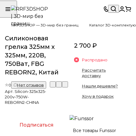
RRF3DSHOP — 3D-мир без границ
Каталог 3D-комплектую
Силиконовая
2 700 ₽
грелка 325мм х
325мм, 220В,
Распродано
750Ват, FBG
Рассчитать
REBORN2, Китай
доставку
0
Нет отзывов
Нашли дешевле?
Арт.
Silicon-325x325-
Хочу в подарок
200v-750W-
REBORN2-CHINA
Подписаться
Все товары Funssor