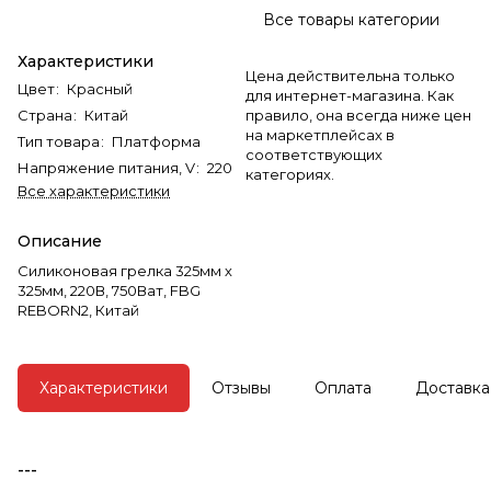
Все товары категории
Характеристики
Цена действительна только
Цвет
:
Красный
для интернет-магазина. Как
Страна
:
Китай
правило, она всегда ниже цен
на маркетплейсах в
Тип товара
:
Платформа
соответствующих
Напряжение питания, V
:
220
категориях.
Все характеристики
Описание
Силиконовая грелка 325мм х
325мм, 220В, 750Ват, FBG
REBORN2, Китай
Характеристики
Отзывы
Оплата
Доставка
---