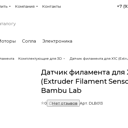
+7 (9
пить
Компания
Контакты
Моторы
Сопла
Электроника
ламента
Комплектующие для 3D
Датчик филамента для X1C (Extru
Датчик филамента для 
(Extruder Filament Senso
Bambu Lab
0
Нет отзывов
Арт.
DLB013