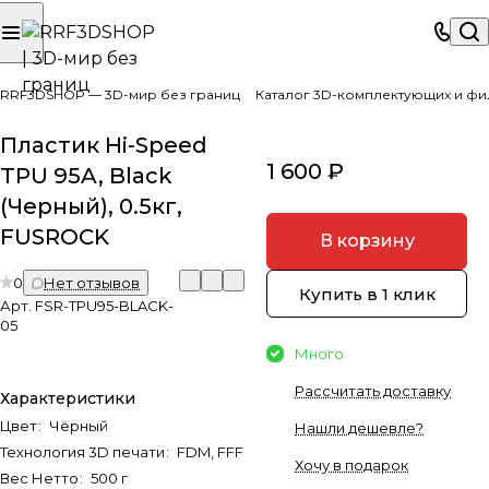
RRF3DSHOP — 3D-мир без границ
Каталог 3D-комплектующих и фи
Пластик Hi-Speed
1 600 ₽
TPU 95A, Black
(Черный), 0.5кг,
FUSROCK
В корзину
0
Нет отзывов
Купить в 1 клик
Арт.
FSR-TPU95-BLACK-
05
Много
Рассчитать доставку
Характеристики
Цвет
:
Чёрный
Нашли дешевле?
Технология 3D печати
:
FDM, FFF
Хочу в подарок
Вес Нетто
:
500 г