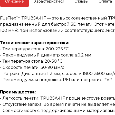
Описание
Характеристики
Отзывы
Оплата
FusFlex™️ TPU85A-HF — это высококачественный TP
предназначенный для быстрой 3D печати. Этот матер
100 мм/с при использовании соответствующего экст
Технические характеристики:
- Температура сопла: 200-225 °C
- Рекомендуемый диаметр сопла: ≥0.2 мм
- Температура стола: 20-50 °C
- Скорость печати: 30-90 мм/с
- Ретракт: Дистанция 1-3 мм, скорость 1800-3600 мм
- Рекомендуемая подложка: PEI или покрытие PVP 
Преимущества:
- Легкость печати: TPU85A-HF проще экструзироват
- Отсутствие запаха: Во время печати не выделяет н
- Совместимость с поддерживающими материалами: 