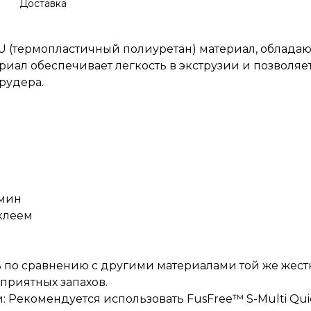
Доставка
U (термопластичный полиуретан) материал, облада
иал обеспечивает легкость в экструзии и позволяет
рудерa.
/мин
клеем
ь по сравнению с другими материалами той же жест
еприятных запахов.
Рекомендуется использовать FusFree™ S-Multi Qui