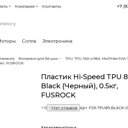
+7 (9
пить
Компания
Контакты
Моторы
Сопла
Электроника
ламента
Филамент для 3d-шки
TPU, TPU, 95A и 98A, MorPhlex 90
.5кг, FUSROCK
Пластик Hi-Speed TPU 8
Black (Черный), 0.5кг,
FUSROCK
0
Нет отзывов
Арт.
FSR-TPU85-BLACK-0
Характеристики