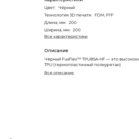
Цвет
:
Чёрный
Технология 3D печати
:
FDM, FFF
Длина, мм
:
200
Ширина, мм
:
200
Все характеристики
Описание
Чёрный FusFlex™️ TPU85A-HF — это высоко
TPU (термопластичный полиуретан)
Все описание