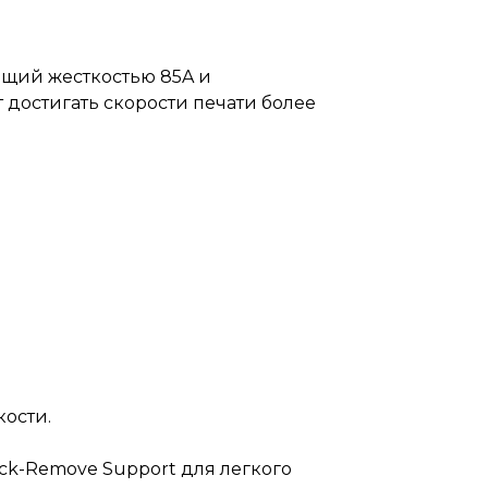
ющий жесткостью 85A и
 достигать скорости печати более
кости.
ck-Remove Support для легкого