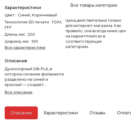
Все товары категории
Характеристики
Цвет
:
Синий, Коричневый
Цена действительна только
Технология 3D печати
:
FDM,
для интернет-магазина. Как
FFF
правило, она всегда ниже цен
Длина, мм
:
200
на маркетплейсах в
Ширина, мм
:
100
соответствующих
категориях.
Все характеристики
Описание
Дуоколорный Silk PLA, в
котором сечение филамента
разделено на синий и
красный — создаёт
выразительный визуальный
Все описание
эффект при печати.
Прекрасный выбор для
декоративных, арт- и
дизайнерских моделей, где
Описание
Характеристики
Отзывы
Оплат
хочется нестандартного
цвета и плавного сочетания.