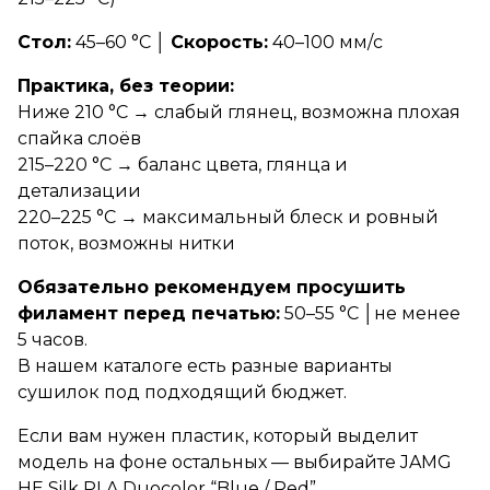
Стол:
45–60 °C │
Скорость:
40–100 мм/с
Практика, без теории:
Ниже 210 °C → слабый глянец, возможна плохая
спайка слоёв
215–220 °C → баланс цвета, глянца и
детализации
220–225 °C → максимальный блеск и ровный
поток, возможны нитки
Обязательно рекомендуем просушить
филамент перед печатью:
50–55 °C │не менее
5 часов.
В нашем каталоге есть разные
варианты
сушилок
под подходящий бюджет.
Если вам нужен пластик, который выделит
модель на фоне остальных — выбирайте JAMG
HE Silk PLA Duocolor “Blue / Red”.