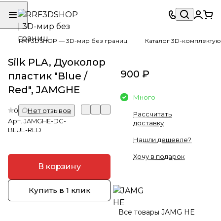
RRF3DSHOP — 3D-мир без границ
Каталог 3D-комплектую
Silk PLA, Дуоколор
900 ₽
пластик "Blue /
Red", JAMGHE
Много
0
Нет отзывов
Рассчитать
Арт.
JAMGHE-DC-
доставку
BLUE-RED
Нашли дешевле?
Хочу в подарок
В корзину
Купить в 1 клик
Все товары JAMG HE