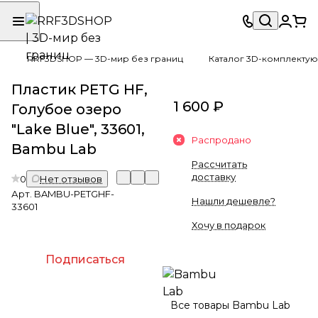
RRF3DSHOP — 3D-мир без границ
Каталог 3D-комплектую
Пластик PETG HF,
1 600 ₽
Голубое озеро
"Lake Blue", 33601,
Распродано
Bambu Lab
Рассчитать
доставку
0
Нет отзывов
Арт.
BAMBU-PETGHF-
Нашли дешевле?
33601
Хочу в подарок
Подписаться
Все товары Bambu Lab