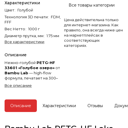
Характеристики
Все товары категории
Цвет
:
Голубой
Технология 3D печати
:
FDM,
Цена действительна только
FFF
для интернет-магазина. Как
Вес Нетто
:
1000 г
правило, она всегда ниже цен
на маркетплейсах в
Диаметр прутка, мм
:
1.75 мм
соответствующих
Все характеристики
категориях.
Описание
Нежно-голубой
PETG-HF
33601 «Голубое озеро»
от
Bambu Lab
— high-flow
формула, печатает на 300–
600 мм/с, без коробления
Все описание
даже крупняк. Матовый, не
маркий и не выцветает на
солнце.
Описание
Характеристики
Отзывы
Докум
Загляните в раздел:
Распродажи и Акции
.