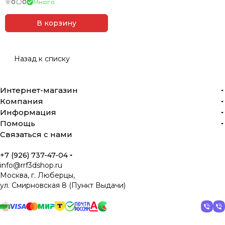
0
0
Много
печати:
В корзину
Стандартные линейные подшипники (короткие,
удлинённые, с регулировкой зазора)
Назад к списку
Подшипники с фланцем: круглый, овальный,
"blue type", направляющий
Подшипники из нержавеющей стали (включая
Интернет-магазин
нестандартные серии)
Компания
Информация
Средние серии и модифицированные "high-load"
Помощь
варианты
Связаться с нами
Самосмазывающиеся серии (стандартные,
+7 (926) 737-47-04
удлинённые и направляющие)
info@rrf3dshop.ru
Трёхкратные удлинённые серии
Москва, г. Люберцы,
ул. Смирновская 8 (Пункт Выдачи)
Компактные подшипники и фланцевые решения
Линейные ползунковые блоки
Опоры вала: вертикальные и горизонтальные