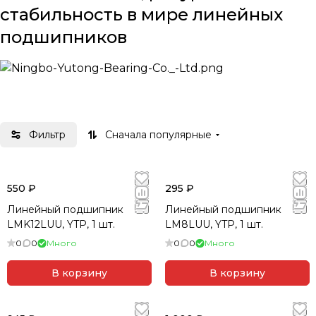
стабильность в мире линейных
подшипников
О компании
Фильтр
Сначала популярные
Ningbo Yutong Bearing Co., Ltd.
— производитель
линейных подшипников с ориентацией на экспорт,
расположенный в городе Нинбо, провинция
550 ₽
295 ₽
Чжэцзян. Компания работает с 2013 года и
специализируется на полном спектре линейных
Линейный подшипник
Линейный подшипник
направляющих решений: от стандартных LM-
LMK12LUU, YTP, 1 шт.
LM8LUU, YTP, 1 шт.
подшипников до сложных направляющих блоков и
0
0
Много
0
0
Много
фланцевых корпусов.
В корзину
В корзину
Что делает YTP надёжным брендом?