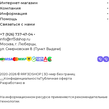
Интернет-магазин
Минимальный уровень шума при высоком
Компания
давлении и потоке воздуха
Информация
Помощь
Связаться с нами
+7 (926) 737-47-04
info@rrf3dshop.ru
Москва, г. Люберцы,
ул. Смирновская 8 (Пункт Выдачи)
2020-2026 © RRF3DSHOP | 3D-мир без границ
Конфиденциальность
Публичная оферта
Разработано в
Технологии, которые отличают SUNON
На информационном ресурсе применяются
рекомендательные
Vapo Bearing
— фирменная подшипниковая
технологии
.
технология с масляной капсулой, сочетающая