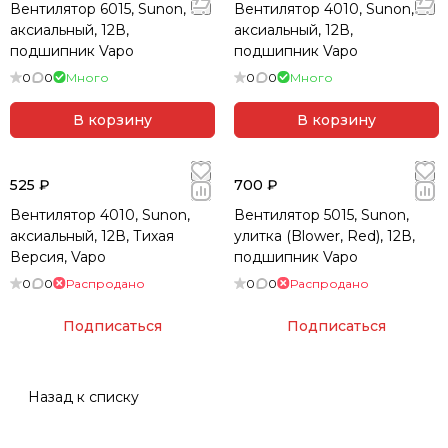
Вентилятор 6015, Sunon,
Вентилятор 4010, Sunon,
аксиальный, 12В,
аксиальный, 12В,
подшипник Vapo
подшипник Vapo
0
0
Много
0
0
Много
В корзину
В корзину
525 ₽
700 ₽
Вентилятор 4010, Sunon,
Вентилятор 5015, Sunon,
Ключевая экспертиза SUNON
аксиальный, 12В, Тихая
улитка (Blower, Red), 12В,
Версия, Vapo
подшипник Vapo
DC Axial Fan & Blower — аксиальные и
0
0
Распродано
0
0
Распродано
центробежные вентиляторы
Подписаться
Подписаться
Собственные подшипниковые технологии:
Vapo
Bearing
и
MagLev
Ресурс непрерывной работы до 50 000+ часов
Назад к списку
Стабильная работа при высоких температурах и в
запылённой среде