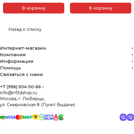
В корзину
В корзину
Что производят EIBOS?
Сушилки филамента с активной циркуляцией
Назад к списку
воздуха
Умные боксы для хранения и подготовки
Интернет-магазин
материалов
Компания
Органайзеры и аксессуары для рабочего
Информация
пространства
Помощь
Связаться с нами
Устройства для эксплуатации 3D-принтеров
Их продукты известны продуманной механикой,
+7 (996) 504-50-66
info@rrf3dshop.ru
низким уровнем шума, эффективной сушкой и
Москва, г. Люберцы,
промышленной эстетикой.
ул. Смирновская 8 (Пункт Выдачи)
Наука и инженерия как
производственная база